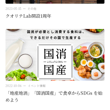
2023-05-15
その他
クオリテLab開設1周年
2022-10-06
イベント情報
「地産地消」「国消国産」で食卓から
SDGs を始
めよう