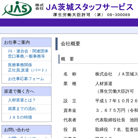
お仕事ご案内
会社概要
JA・連合会・関連団体
窓口事務,一般事務等
概 要
医療事務関係
正社員,派遣（パート）
名 称
株式会社 ＪＡ茨城
お仕事応募フォーム
業 種
人材派遣
（厚生労働大臣許可 
派遣で働く方へ
人材派遣とは？
設 立
平成１７年１０月２
就業までの流れ
資本金
３，６７５万円（令
ＪＡＳの特徴
代表者
代表取締役社長 池
役 員
取締役 ７名、監査
お問い合わせ