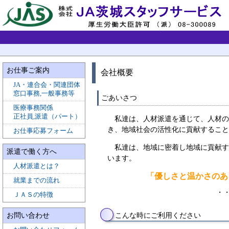
お仕事ご案内
会社概要
JA・連合会・関連団体
窓口事務,一般事務等
ごあいさつ
医療事務関係
正社員,派遣（パート）
私達は、人材派遣を通じて、人材
き、地域社会の活性化に貢献すること
お仕事応募フォーム
私達は、地域に密着し地域に貢献
派遣で働く方へ
います。
人材派遣とは？
「優しさと温かさのあ
就業までの流れ
・
ＪＡＳの特徴
こんな時にご利用ください
お問い合わせ