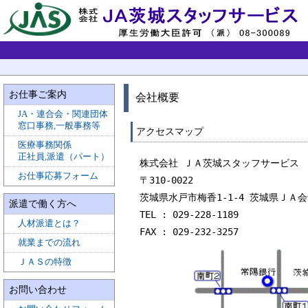
お仕事ご案内
会社概要
JA・連合会・関連団体
窓口事務,一般事務等
アクセスマップ
医療事務関係
正社員,派遣（パート）
株式会社 ＪＡ茨城スタッフサービス
お仕事応募フォーム
〒310-0022
茨城県水戸市梅香1-1-4 茨城県ＪＡ会
派遣で働く方へ
TEL : 029-228-1189
人材派遣とは？
FAX : 029-232-3257
就業までの流れ
ＪＡＳの特徴
お問い合わせ