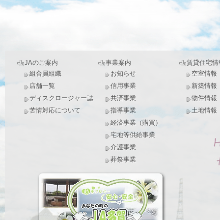
JAのご案内
事業案内
賃貸住宅情
組合員組織
お知らせ
空室情報
店舗一覧
信用事業
新築情報
ディスクロージャー誌
共済事業
物件情報
苦情対応について
指導事業
土地情報
経済事業（購買）
宅地等供給事業
介護事業
葬祭事業