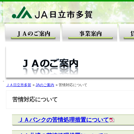
JAのご案内
事業案
ＪＡ日立市多賀
»
JAのご案内
» 苦情対応について
苦情対応について
ＪＡバンクの苦情処理措置について